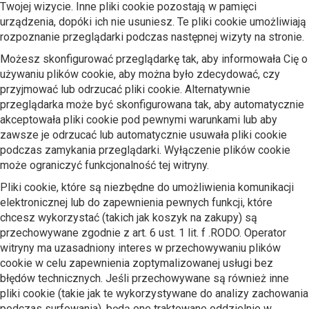
Twojej wizycie. Inne pliki cookie pozostają w pamięci
urządzenia, dopóki ich nie usuniesz. Te pliki cookie umożliwiają
rozpoznanie przeglądarki podczas następnej wizyty na stronie.
Możesz skonfigurować przeglądarkę tak, aby informowała Cię o
używaniu plików cookie, aby można było zdecydować, czy
przyjmować lub odrzucać pliki cookie. Alternatywnie
przeglądarka może być skonfigurowana tak, aby automatycznie
akceptowała pliki cookie pod pewnymi warunkami lub aby
zawsze je odrzucać lub automatycznie usuwała pliki cookie
podczas zamykania przeglądarki. Wyłączenie plików cookie
może ograniczyć funkcjonalność tej witryny.
Pliki cookie, które są niezbędne do umożliwienia komunikacji
elektronicznej lub do zapewnienia pewnych funkcji, które
chcesz wykorzystać (takich jak koszyk na zakupy) są
przechowywane zgodnie z art. 6 ust. 1 lit. f .RODO. Operator
witryny ma uzasadniony interes w przechowywaniu plików
cookie w celu zapewnienia zoptymalizowanej usługi bez
błędów technicznych. Jeśli przechowywane są również inne
pliki cookie (takie jak te wykorzystywane do analizy zachowania
podczas surfowania), będą one traktowane oddzielnie w