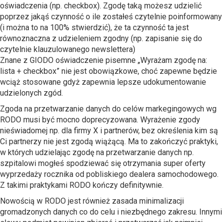
oświadczenia (np. checkbox). Zgodę taką możesz udzielić
poprzez jakąś czynność o ile zostałeś czytelnie poinformowany
(i można to na 100% stwierdzić), że ta czynność ta jest
równoznaczna z udzieleniem zgodny (np. zapisanie się do
czytelnie klauzulowanego newslettera)
Znane z GIODO oświadczenie pisemne „Wyrażam zgodę na:
lista + checkbox” nie jest obowiązkowe, choć zapewne będzie
wciąż stosowane gdyż zapewnia lepsze udokumentowanie
udzielonych zgód.
Zgoda na przetwarzanie danych do celów markegingowych wg
RODO musi być mocno doprecyzowana. Wyrażenie zgody
nieświadomej np. dla firmy X i partnerów, bez określenia kim są
Ci partnerzy nie jest zgodą wiążącą. Ma to zakończyć praktyki,
w których udzielając zgodę na przetwarzanie danych np.
szpitalowi mogłeś spodziewać się otrzymania super oferty
wyprzedaży rocznika od pobliskiego dealera samochodowego.
Z takimi praktykami RODO kończy definitywnie.
Nowością w RODO jest również zasada minimalizacji
gromadzonych danych co do celu i niezbędnego zakresu. Innymi