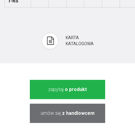
1-RS
KARTA
KATALOGOWA
zapytaj
o produkt
umów się
z handlowcem