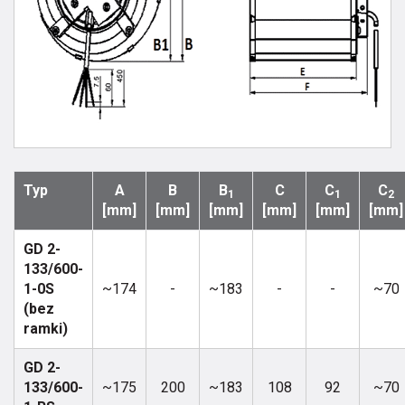
Typ
A
B
B
C
C
C
1
1
2
[mm]
[mm]
[mm]
[mm]
[mm]
[mm]
GD 2-
133/600-
1-0S
~174
-
~183
-
-
~70
(bez
ramki)
GD 2-
133/600-
~175
200
~183
108
92
~70