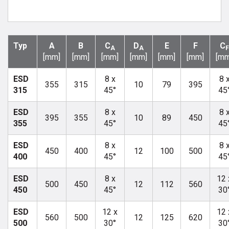
Typ
A
B
C
D
E
F
C
A
A
F
[mm]
[mm]
[mm]
[mm]
[mm]
[mm]
[mm
ESD
8 x
8 
355
315
10
79
395
315
45°
45
ESD
8 x
8 
395
355
10
89
450
355
45°
45
ESD
8 x
8 
450
400
12
100
500
400
45°
45
ESD
8 x
12 
500
450
12
112
560
450
45°
30
ESD
12 x
12 
560
500
12
125
620
500
30°
30