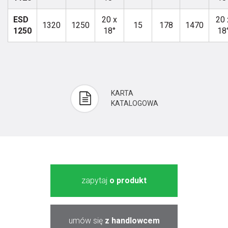
ESD
20 x
20 
1320
1250
15
178
1470
1250
18°
18
KARTA
KATALOGOWA
zapytaj
o produkt
umów się
z handlowcem