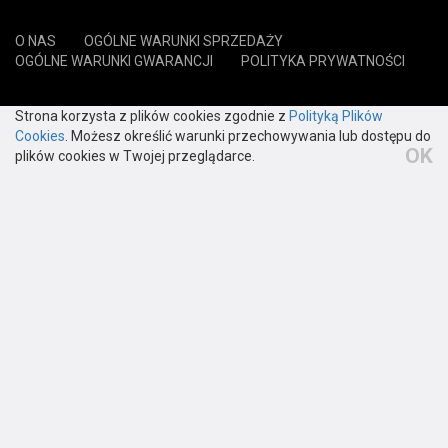
32-002 Kokotów
O NAS
OGÓLNE WARUNKI SPRZEDAŻY
OGÓLNE WARUNKI GWARANCJI
POLITYKA PRYWATNOŚCI
12 650 20 30
Strona korzysta z plików cookies zgodnie z
Polityką Plików
Cookies
. Możesz określić warunki przechowywania lub dostępu do
biuro@harmann.pl
OK
plików cookies w Twojej przeglądarce.