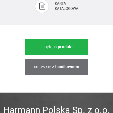
KARTA
KATALOGOWA
zapytaj
o produkt
umów się
z handlowcem
Harmann Polska Sp. z o.o.