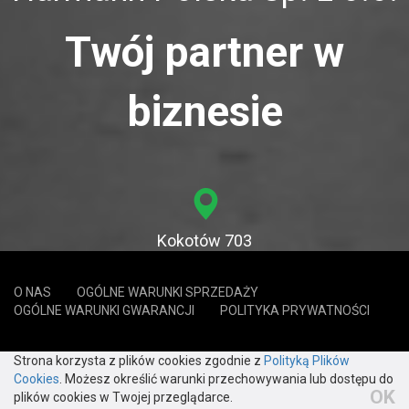
Twój partner w
biznesie
Kokotów 703
32-002 Kokotów
O NAS
OGÓLNE WARUNKI SPRZEDAŻY
OGÓLNE WARUNKI GWARANCJI
POLITYKA PRYWATNOŚCI
12 650 20 30
Strona korzysta z plików cookies zgodnie z
Polityką Plików
Cookies
. Możesz określić warunki przechowywania lub dostępu do
biuro@harmann.pl
OK
plików cookies w Twojej przeglądarce.