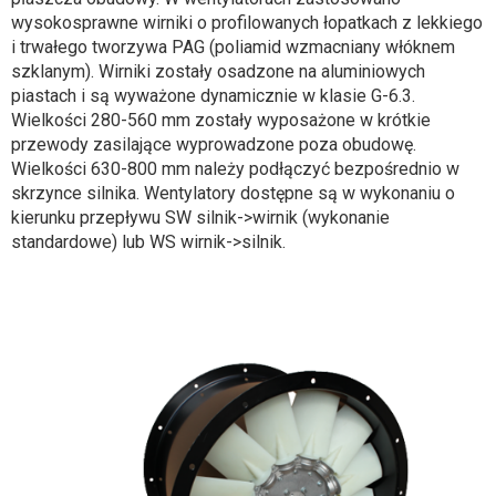
wysokosprawne wirniki o profilowanych łopatkach z lekkiego
i trwałego tworzywa PAG (poliamid wzmacniany włóknem
szklanym). Wirniki zostały osadzone na aluminiowych
piastach i są wyważone dynamicznie w klasie G-6.3.
Wielkości 280-560 mm zostały wyposażone w krótkie
przewody zasilające wyprowadzone poza obudowę.
Wielkości 630-800 mm należy podłączyć bezpośrednio w
skrzynce silnika. Wentylatory dostępne są w wykonaniu o
kierunku przepływu SW silnik->wirnik (wykonanie
standardowe) lub WS wirnik->silnik.