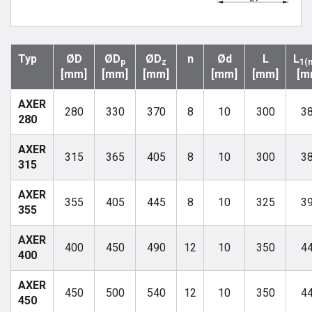
Typ
ØD
ØD
ØD
n
Ød
L
L
p
z
1(
[mm]
[mm]
[mm]
[mm]
[mm]
[m
AXER
280
330
370
8
10
300
3
280
AXER
315
365
405
8
10
300
3
315
AXER
355
405
445
8
10
325
3
355
AXER
400
450
490
12
10
350
4
400
AXER
450
500
540
12
10
350
4
450