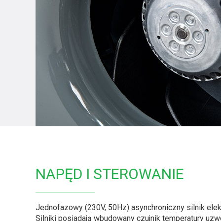
NAPĘD I STEROWANIE
Jednofazowy (230V, 50Hz) asynchroniczny silnik elek
Silniki posiadają wbudowany czujnik temperatury uz