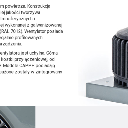
 powietrza. Konstrukcja
iej jakości tworzywa
atmosferycznych i
ej wykonanej z galwanizowanej
(RAL 7012). Wentylator posiada
cjalnie profilowanych
urządzenia.
tylatora jest uchylna. Górna
 kostki przyłączeniowej, od
y. Modele CAPP.P posiadają
sażone zostały w zintegrowany