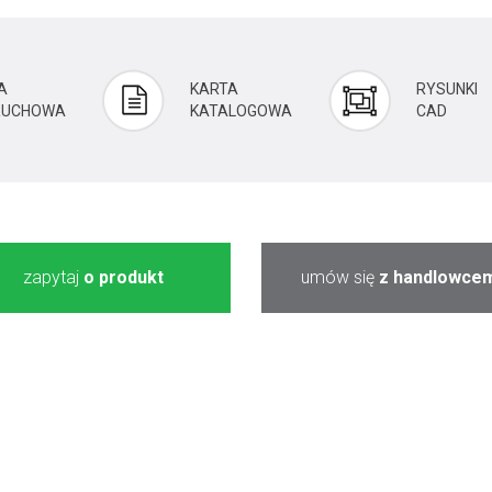
A
KARTA
RYSUNKI
 RUCHOWA
KATALOGOWA
CAD
zapytaj
o produkt
umów się
z handlowce