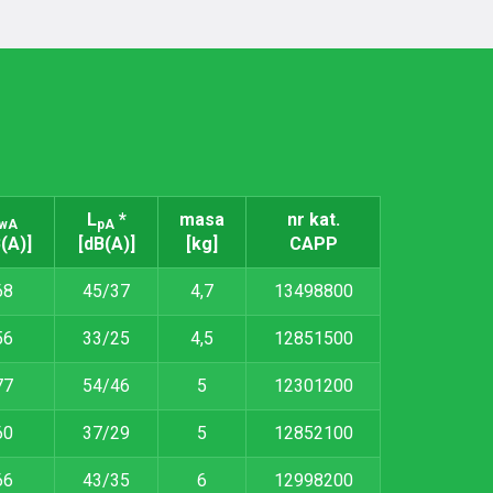
L
*
masa
nr kat.
wA
pA
(A)]
[dB(A)]
[kg]
CAPP
68
45/37
4,7
13498800
56
33/25
4,5
12851500
77
54/46
5
12301200
60
37/29
5
12852100
66
43/35
6
12998200