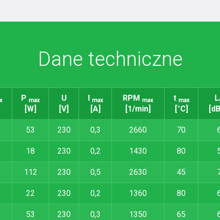
Dane techniczne
P
U
I
RPM
t
L
x
max
max
max
max
[W]
[V]
[A]
[1/min]
[°C]
[dB
53
230
0,3
2660
70
18
230
0,2
1430
80
112
230
0,5
2630
45
22
230
0,2
1360
80
53
230
0,3
1350
65