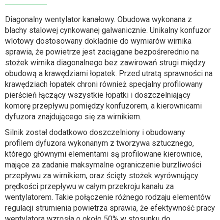
Diagonalny wentylator kanałowy. Obudowa wykonana z
blachy stalowej cynkowanej galwanicznie. Unikalny konfuzor
wlotowy dostosowany dokładnie do wymiarów wirnika
sprawia, że powietrze jest zaciągane bezpośrerednio na
stożek wirnika diagonalnego bez zawirowań strugi między
obudową a krawędziami łopatek. Przed utratą sprawności na
krawędziach łopatek chroni również specjalny profilowany
pierścień łączący wszystkie łopatki i doszczelniający
komorę przepływu pomiędzy konfuzorem, a kierownicami
dyfuzora znajdującego się za wirnikiem.
Silnik został dodatkowo doszczelniony i obudowany
profilem dyfuzora wykonanym z tworzywa sztucznego,
którego głównymi elementami są profilowane kierownice,
mające za zadanie maksymalne ograniczenie burzliwości
przepływu za wirnikiem, oraz ścięty stożek wyrównujący
prędkości przepływu w całym przekroju kanału za
wentylatorem. Takie połączenie różnego rodzaju elementów
regulacji strumienia powietrza sprawia, że efektywność pracy
wentylatora wzrosła o około 50% w stosunku do