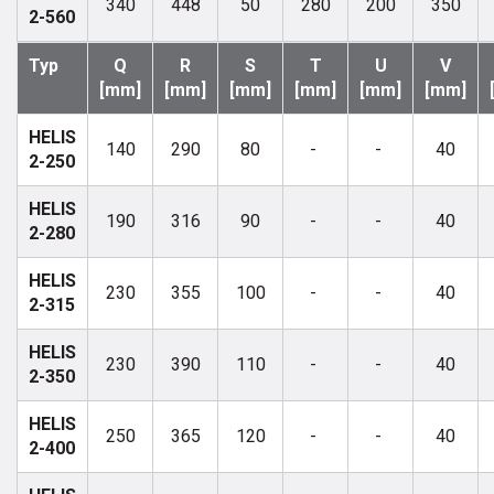
340
448
50
280
200
350
2-560
Typ
Q
R
S
T
U
V
[mm]
[mm]
[mm]
[mm]
[mm]
[mm]
HELIS
140
290
80
-
-
40
2-250
HELIS
190
316
90
-
-
40
2-280
HELIS
230
355
100
-
-
40
2-315
HELIS
230
390
110
-
-
40
2-350
HELIS
250
365
120
-
-
40
2-400