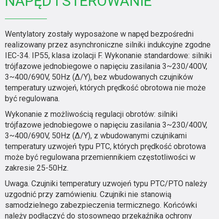
NAPĘD I STEROWANIE
Wentylatory zostały wyposażone w napęd bezpośredni
realizowany przez asynchroniczne silniki indukcyjne zgodne
IEC-34. IP55, klasa izolacji F. Wykonanie standardowe: silniki
trójfazowe jednobiegowe o napięciu zasilania 3~230/400V,
3~400/690V, 50Hz (Δ/Y), bez wbudowanych czujników
temperatury uzwojeń, których prędkość obrotowa nie może
być regulowana.
Wykonanie z możliwością regulacji obrotów: silniki
trójfazowe jednobiegowe o napięciu zasilania 3~230/400V,
3~400/690V, 50Hz (Δ/Y), z wbudowanymi czujnikami
temperatury uzwojeń typu PTC, których prędkość obrotowa
może być regulowana przemiennikiem częstotliwości w
zakresie 25-50Hz.
Uwaga. Czujniki temperatury uzwojeń typu PTC/PTO należy
uzgodnić przy zamówieniu. Czujniki nie stanowią
samodzielnego zabezpieczenia termicznego. Końcówki
należy podłączyć do stosownego przekaźnika ochrony