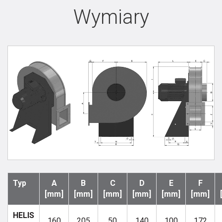
Wymiary
Typ
A
B
C
D
E
F
[mm]
[mm]
[mm]
[mm]
[mm]
[mm]
HELIS
160
205
50
140
100
172