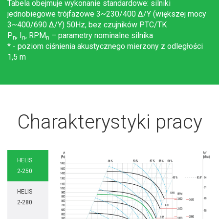
Tabela obejmuje wykonanie standardowe: silniki
jednobiegowe trójfazowe 3~230/400 Δ/Y (większej mocy
3~400/690 Δ/Y) 50Hz, bez czujników PTC/TK
P
, I
, RPM
– parametry nominalne silnika
n
n
n
* - poziom ciśnienia akustycznego mierzony z odległości
1,5 m
Charakterystyki pracy
HELIS
2-250
HELIS
2-280