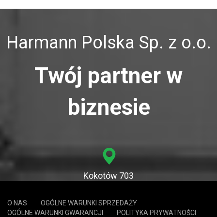
Harmann Polska Sp. z o.o.
Twój partner w
biznesie
Kokotów 703
32-002 Kokotów
O NAS
OGÓLNE WARUNKI SPRZEDAŻY
OGÓLNE WARUNKI GWARANCJI
POLITYKA PRYWATNOŚCI