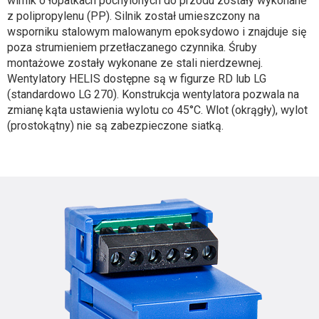
wirnik o łopatkach pochylonych do przodu zostały wykonane
z polipropylenu (PP). Silnik został umieszczony na
wsporniku stalowym malowanym epoksydowo i znajduje się
poza strumieniem przetłaczanego czynnika. Śruby
montażowe zostały wykonane ze stali nierdzewnej.
Wentylatory HELIS dostępne są w figurze RD lub LG
(standardowo LG 270). Konstrukcja wentylatora pozwala na
zmianę kąta ustawienia wylotu co 45°C. Wlot (okrągły), wylot
(prostokątny) nie są zabezpieczone siatką.