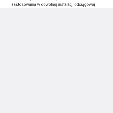
zastosowania w dowolnej instalacji odciągowej
wymagającej odprowadzania skroplin lub okresowego
czyszczenia komory wirnika.
CZYTAJ WIĘCEJ >