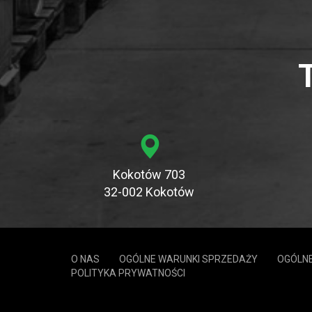
Kokotów 703
32-002 Kokotów
O NAS
OGÓLNE WARUNKI SPRZEDAŻY
OGÓLNE
POLITYKA PRYWATNOŚCI