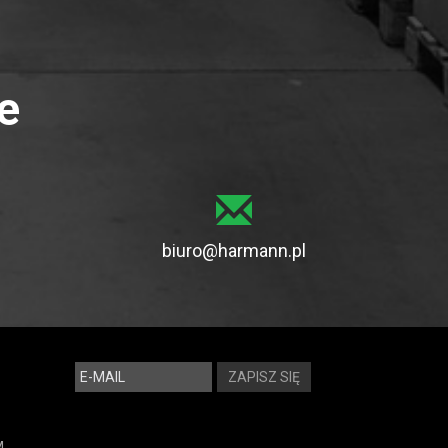
e
biuro@harmann.pl
M