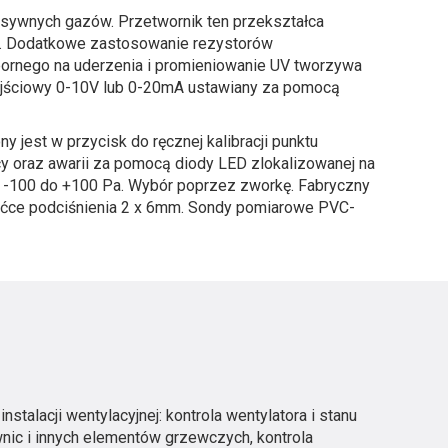
resywnych gazów. Przetwornik ten przekształca
mA. Dodatkowe zastosowanie rezystorów
ornego na uderzenia i promieniowanie UV tworzywa
wyjściowy 0-10V lub 0-20mA ustawiany za pomocą
jest w przycisk do ręcznej kalibracji punktu
y oraz awarii za pomocą diody LED zlokalizowanej na
0, -100 do +100 Pa. Wybór poprzez zworkę. Fabryczny
róćce podciśnienia 2 x 6mm. Sondy pomiarowe PVC-
E
nstalacji wentylacyjnej: kontrola wentylatora i stanu
wnic i innych elementów grzewczych, kontrola