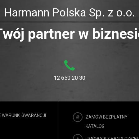
Harmann Polska Sp. z o.o.
Twój partner w biznesi
12 650 20 30
 WARUNKI GWARANCJI
ZAMÓW BEZPŁATNY
KATALOG
UMÓW SIĘ Z HANDLOWCE