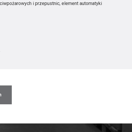
eciwpożarowych i przepustnic, element automatyki
A
m