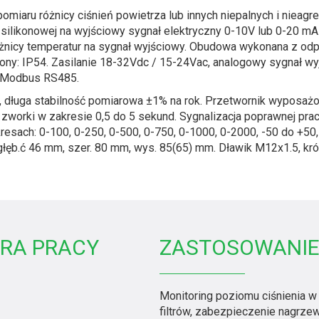
omiaru różnicy ciśnień powietrza lub innych niepalnych i nieag
silikonowej na wyjściowy sygnał elektryczny 0-10V lub 0-20 
żnicy temperatur na sygnał wyjściowy. Obudowa wykonana z odp
ony: IP54. Zasilanie 18-32Vdc / 15-24Vac, analogowy sygnał 
a Modbus RS485.
ługa stabilność pomiarowa ±1% na rok. Przetwornik wyposażony 
worki w zakresie 0,5 do 5 sekund. Sygnalizacja poprawnej prac
esach: 0-100, 0-250, 0-500, 0-750, 0-1000, 0-2000, -50 do +5
głęb.ć 46 mm, szer. 80 mm, wys. 85(65) mm. Dławik M12x1.5, k
RA PRACY
ZASTOSOWANI
Monitoring poziomu ciśnienia w i
filtrów, zabezpieczenie nagrze