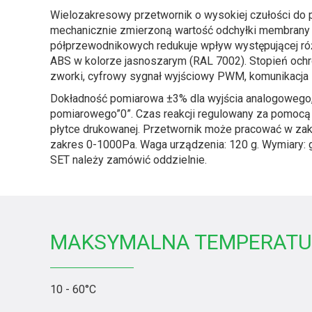
Wielozakresowy przetwornik o wysokiej czułości do p
mechanicznie zmierzoną wartość odchyłki membrany 
półprzewodnikowych redukuje wpływ występującej ró
ABS w kolorze jasnoszarym (RAL 7002). Stopień ochr
zworki, cyfrowy sygnał wyjściowy PWM, komunikacj
Dokładność pomiarowa ±3% dla wyjścia analogowego, d
pomiarowego”0”. Czas reakcji regulowany za pomocą z
płytce drukowanej. Przetwornik może pracować w zakr
zakres 0-1000Pa. Waga urządzenia: 120 g. Wymiary: 
SET należy zamówić oddzielnie.
MAKSYMALNA TEMPERATU
10 - 60°C