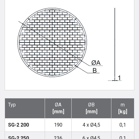
Typ
ØA
ØB
m
[mm]
[mm]
[kg]
SG-2 200
190
4 x Ø4,5
0,1
SG-2 250
236
6 x Ø4,5
0,1