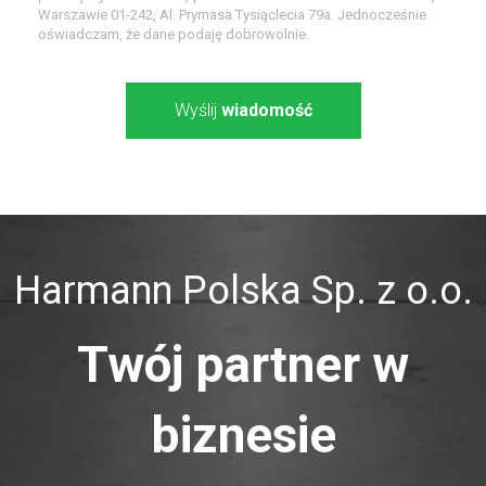
Warszawie 01-242, Al. Prymasa Tysiąclecia 79a. Jednocześnie
oświadczam, że dane podaję dobrowolnie.
Wyślij
wiadomość
Harmann Polska Sp. z o.o.
Twój partner w
biznesie