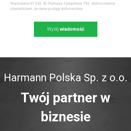
Warszawie 01-242, Al. Prymasa Tysiąclecia 79a. Jednocześnie
oświadczam, że dane podaję dobrowolnie.
Wyślij
wiadomość
Harmann Polska Sp. z o.o.
Twój partner w
biznesie