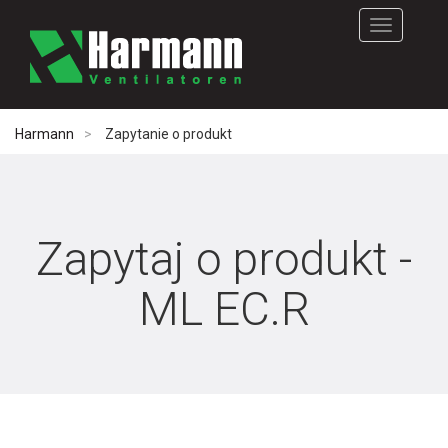
Rozwiń
nawigację
Harmann
Zapytanie o produkt
Zapytaj o produkt -
ML EC.R